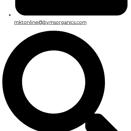
mktonline@bymsorganics.com