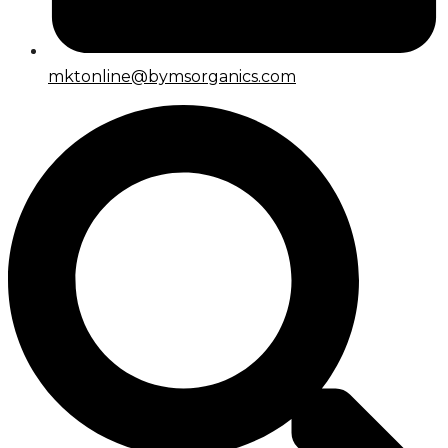
mktonline@bymsorganics.com